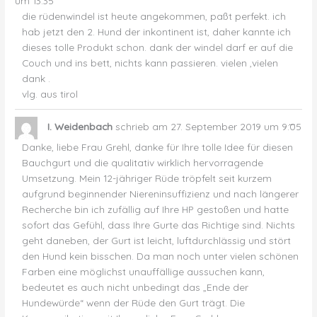
um
13:35
die rüdenwindel ist heute angekommen, paßt perfekt. ich
hab jetzt den 2. Hund der inkontinent ist, daher kannte ich
dieses tolle Produkt schon. dank der windel darf er auf die
Couch und ins bett, nichts kann passieren. vielen ,vielen
dank .
vlg. aus tirol
Dies
...
I. Weidenbach
schrieb am
27. September 2019
um
9:05
Met
ein-
Danke, liebe Frau Grehl, danke für Ihre tolle Idee für diesen
Bauchgurt und die qualitativ wirklich hervorragende
Umsetzung. Mein 12-jähriger Rüde tröpfelt seit kurzem
aufgrund beginnender Niereninsuffizienz und nach längerer
Recherche bin ich zufällig auf Ihre HP gestoßen und hatte
sofort das Gefühl, dass Ihre Gurte das Richtige sind. Nichts
geht daneben, der Gurt ist leicht, luftdurchlässig und stört
den Hund kein bisschen. Da man noch unter vielen schönen
Farben eine möglichst unauffällige aussuchen kann,
bedeutet es auch nicht unbedingt das „Ende der
Hundewürde“ wenn der Rüde den Gurt trägt. Die