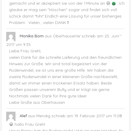
gemacht und er akzeptiert sie von der 1.Minute an 😆
. Ich
glaube er mag sein "Höschen" sogar und findet sich voll
schick damit *hihi* Endlich eine Lösung für unser bisheriges
Problem . Vielen , vielen DANK ❗
Dies
...
Monika Born
aus
OberhausenW
schrieb am
25. Juni
Met
ein-
2017
um
9:35
Liebe Frau Grehl,
vielen Dank für die schnelle Lieferung und den freundlichen
Hinweis zur Größe. Wir sind total begeistert von der
Rüdenwindel, sie ist uns eine große Hilfe. Wir haben die
zweite Rüdenwindel in einer kleineren Größe nachbestellt,
damit wir immer einen trockenen Ersatz haben. Beide
Größen passen unserem Bully und er trägt sie gerne.
Nochmals vielen Dank für Ihre gute Idee!
Liebe Grüße aus Oberhausen
Dies
...
Alef
aus
Mendig
schrieb am
19. Februar 2017
um
11:08
Met
ein-
😀 hallo Frau Grehl
Unser Benny hat die Rüdenwindel jetzt ein paar Wochen. Er