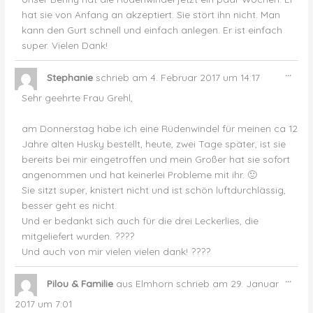
hat sie von Anfang an akzeptiert. Sie stört ihn nicht. Man
kann den Gurt schnell und einfach anlegen. Er ist einfach
super. Vielen Dank!
Dies
...
Stephanie
schrieb am
4. Februar 2017
um
14:17
Met
ein-
Sehr geehrte Frau Grehl,
am Donnerstag habe ich eine Rüdenwindel für meinen ca 12
Jahre alten Husky bestellt, heute, zwei Tage später, ist sie
bereits bei mir eingetroffen und mein Großer hat sie sofort
angenommen und hat keinerlei Probleme mit ihr. 🙂
Sie sitzt super, knistert nicht und ist schön luftdurchlässig,
besser geht es nicht.
Und er bedankt sich auch für die drei Leckerlies, die
mitgeliefert wurden. ????
Und auch von mir vielen vielen dank! ????
Dies
...
Pilou & Familie
aus
Elmhorn
schrieb am
29. Januar
Met
ein-
2017
um
7:01