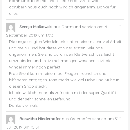
Kommunikation mit Ihnen, liebe Frau Grehl, war
darüberhinaus auch noch wirklich angenehm. Danke für
alles.
Dies
...
Svenja Malkowski
aus
Dortmund
schrieb am
4.
Met
ein-
September 2019
um
17:13
Die angefertigten Windeln erleichtern einem sehr viel Arbeit
und mein Hund hat diese von der ersten Sekunde
angenommen. Sie sind durch den Klettverschluss leicht
umzubinden und trotz mehrmaligen waschen sitzt die
Windel immer noch perfekt.
Frau Grehl kommt einem bei Fragen freundlich und
hilfsbereit entgegen. Man merkt wie viel Liebe und Mühe in
diesem Shop steckt.
Ich bin wirklich mehr als zufrieden mit der super Qualität
und der sehr schnellen Lieferung.
Danke vielmals!
Dies
...
Roswitha Niederhofer
aus
Osterhofen
schrieb am
31.
Met
ein-
Juli 2019
um
15:51