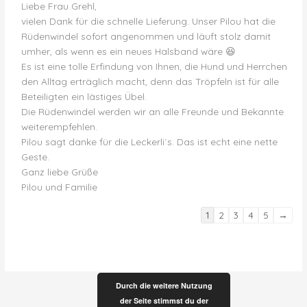
Liebe Frau Grehl,
vielen Dank für die schnelle Lieferung. Unser Pilou hat die
Rüdenwindel sofort angenommen und läuft stolz damit
umher, als wenn es ein neues Halsband wäre 😆
Es ist eine tolle Erfindung von Ihnen, die Hund und Herrchen
den Alltag erträglich macht, denn das Tröpfeln ist für alle
Beteiligten ein lästiges Übel.
Die Rüdenwindel werden wir an alle Freunde und Bekannte
weiterempfehlen.
Pilou sagt danke für die Leckerli´s. Das ist echt eine nette
Geste.
Ganz liebe Grüße
Pilou und Familie
Navigation
1
2
3
4
5
→
der
Gästebuchliste
Durch die weitere Nutzung
der Seite stimmst du der