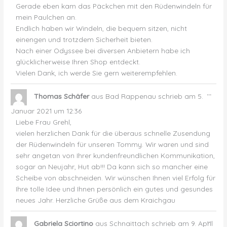
Gerade eben kam das Päckchen mit den Rüdenwindeln für
mein Paulchen an.
Endlich haben wir Windeln, die bequem sitzen, nicht
einengen und trotzdem Sicherheit bieten.
Nach einer Odyssee bei diversen Anbietern habe ich
glücklicherweise Ihren Shop entdeckt.
Vielen Dank, ich werde Sie gern weiterempfehlen.
Dies
...
Thomas Schäfer
aus
Bad Rappenau
schrieb am
5.
Met
ein-
Januar 2021
um
12:36
Liebe Frau Grehl,
vielen herzlichen Dank für die überaus schnelle Zusendung
der Rüdenwindeln für unseren Tommy. Wir waren und sind
sehr angetan von Ihrer kundenfreundlichen Kommunikation,
sogar an Neujahr, Hut ab!!! Da kann sich so mancher eine
Scheibe von abschneiden. Wir wünschen Ihnen viel Erfolg für
Ihre tolle Idee und Ihnen persönlich ein gutes und gesundes
neues Jahr. Herzliche Grüße aus dem Kraichgau
Dies
...
Gabriela Sciortino
aus
Schnaittach
schrieb am
9. April
Met