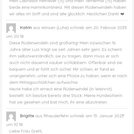
Mein Labrador Retriever (13) und mein Terriermix (15) haben
beide eine Harninkontinenz. Mit diesen Rüdenwindeln haben
wir alles im Griff und sind alle glücklich. Herzlichen Dank! ❤️
Dies
...
Katrin
aus
Winsen (Luhe)
schrieb am
20. Februar 2023
Met
ein-
um
20:18
Diese Rüdenwindeln sind großartig! Mein inzwischen 16
Jahre alter Luis trägt sie seit Jahren sehr gern. Es scheint
ihm selbstverständlich, sie zu tragen, dann muss er sich
auch nicht dauernd sauber schlabbern. Offenbar sind sie
bequem und er fühlt sich sicher. Mir schien, er fand es
unangenehm, unter sich eine Pfütze zu haben, wenn er nach
dem Mittagsschläfchen aufwachte.
Heute habe ich erneut eine Rüdenwindel (in Weinrot)
bestellt. Ich besitze bereits drei Stück. Meine Hundesitterin
hat sie gesehen und bat mich, ihr eine abzutreten.
Dies
...
Brigitte
aus
Rhauderfehn
schrieb am
13. Januar 2023
Met
ein-
um
10:18
Liebe Frau Grehl,