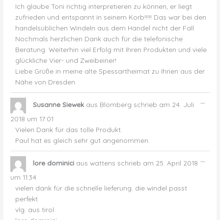
Ich glaube Toni richtig interpretieren zu können, er liegt
zufrieden und entspannt in seinem Korb!!!!! Das war bei den
handelsüblichen Windeln aus dem Handel nicht der Fall.
Nochmals herzlichen Dank auch für die telefonische
Beratung. Weiterhin viel Erfolg mit Ihren Produkten und viele
glückliche Vier- und Zweibeiner!
Liebe Grüße in meine alte Spessartheimat zu Ihnen aus der
Nähe von Dresden
Dies
...
Susanne Siewek
aus
Blomberg
schrieb am
24. Juli
Met
ein-
2018
um
17:01
Vielen Dank für das tolle Produkt.
Paul hat es gleich sehr gut angenommen.
Dies
...
lore dominici
aus
wattens
schrieb am
25. April 2018
Met
ein-
um
11:34
vielen dank für die schnelle lieferung. die windel passt
perfekt
vlg. aus tirol