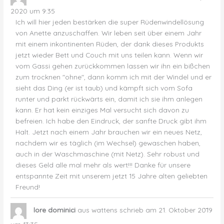
ein-
2020
um
9:35
Ich will hier jeden bestärken die super Rüdenwindellösung
von Anette anzuschaffen. Wir leben seit über einem Jahr
mit einem inkontinenten Rüden, der dank dieses Produkts
jetzt wieder Bett und Couch mit uns teilen kann. Wenn wir
vom Gassi gehen zurückkommen lassen wir ihn ein bißchen
zum trocknen "ohne", dann komm ich mit der Windel und er
sieht das Ding (er ist taub) und kämpft sich vom Sofa
runter und parkt rückwärts ein, damit ich sie ihm anlegen
kann. Er hat kein einziges Mal versucht sich davon zu
befreien. Ich habe den Eindruck, der sanfte Druck gibt ihm
Halt. Jetzt nach einem Jahr brauchen wir ein neues Netz,
nachdem wir es täglich (im Wechsel) gewaschen haben,
auch in der Waschmaschine (mit Netz). Sehr robust und
dieses Geld alle mal mehr als wert!!! Danke für unsere
entspannte Zeit mit unserem jetzt 15 Jahre alten geliebten
Freund!
Dies
...
lore dominici
aus
wattens
schrieb am
21. Oktober 2019
Met
ein-