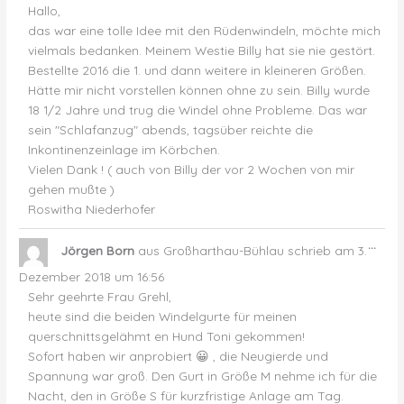
Hallo,
das war eine tolle Idee mit den Rüdenwindeln, möchte mich
vielmals bedanken. Meinem Westie Billy hat sie nie gestört.
Bestellte 2016 die 1. und dann weitere in kleineren Größen.
Hätte mir nicht vorstellen können ohne zu sein. Billy wurde
18 1/2 Jahre und trug die Windel ohne Probleme. Das war
sein "Schlafanzug" abends, tagsüber reichte die
Inkontinenzeinlage im Körbchen.
Vielen Dank ! ( auch von Billy der vor 2 Wochen von mir
gehen mußte )
Roswitha Niederhofer
Dies
...
Jörgen Born
aus
Großharthau-Bühlau
schrieb am
3.
Met
ein-
Dezember 2018
um
16:56
Sehr geehrte Frau Grehl,
heute sind die beiden Windelgurte für meinen
querschnittsgelähmt en Hund Toni gekommen!
Sofort haben wir anprobiert 😀 , die Neugierde und
Spannung war groß. Den Gurt in Größe M nehme ich für die
Nacht, den in Größe S für kurzfristige Anlage am Tag.