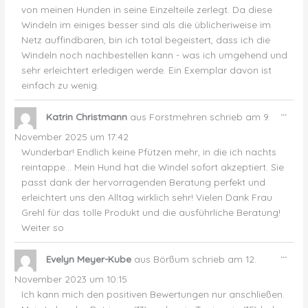
von meinen Hunden in seine Einzelteile zerlegt. Da diese
Windeln im einiges besser sind als die üblicheriweise im
Netz auffindbaren, bin ich total begeistert, dass ich die
Windeln noch nachbestellen kann - was ich umgehend und
sehr erleichtert erledigen werde. Ein Exemplar davon ist
einfach zu wenig.
Dies
...
Katrin Christmann
aus
Forstmehren
schrieb am
9.
Met
ein-
November 2025
um
17:42
Wunderbar! Endlich keine Pfützen mehr, in die ich nachts
reintappe… Mein Hund hat die Windel sofort akzeptiert. Sie
passt dank der hervorragenden Beratung perfekt und
erleichtert uns den Alltag wirklich sehr! Vielen Dank Frau
Grehl für das tolle Produkt und die ausführliche Beratung!
Weiter so
Dies
...
Evelyn Meyer-Kube
aus
Börßum
schrieb am
12.
Met
ein-
November 2023
um
10:15
Ich kann mich den positiven Bewertungen nur anschließen.