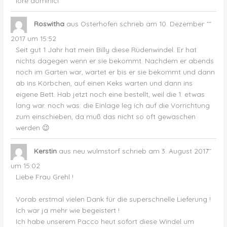
lore dominici
Dies
...
Roswitha
aus
Osterhofen
schrieb am
10. Dezember
Met
ein-
2017
um
15:52
Seit gut 1 Jahr hat mein Billy diese Rüdenwindel. Er hat
nichts dagegen wenn er sie bekommt. Nachdem er abends
noch im Garten war, wartet er bis er sie bekommt und dann
ab ins Körbchen, auf einen Keks warten und dann ins
eigene Bett. Hab jetzt noch eine bestellt, weil die 1. etwas
lang war. noch was: die Einlage leg ich auf die Vorrichtung
zum einschieben, da muß das nicht so oft gewaschen
werden 😉
Dies
...
Kerstin
aus
neu wulmstorf
schrieb am
3. August 2017
Met
ein-
um
15:02
Liebe Frau Grehl !
Vorab erstmal vielen Dank für die superschnelle Lieferung !
Ich war ja mehr wie begeistert !
Ich habe unserem Pacco heut sofort diese Windel um