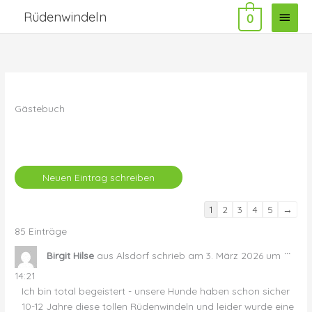
Zum
Haup
Rüdenwindeln
0
Inhalt
springen
Gästebuch
Navigation
1
2
3
4
5
→
der
85 Einträge
Gästebuchliste
Dies
...
Birgit Hilse
aus
Alsdorf
schrieb am
3. März 2026
um
Met
ein-
14:21
Ich bin total begeistert - unsere Hunde haben schon sicher
10-12 Jahre diese tollen Rüdenwindeln und leider wurde eine