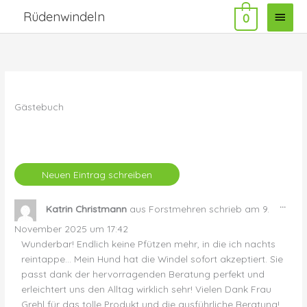
Zum
Haup
Rüdenwindeln
0
Inhalt
springen
Gästebuch
Dies
...
Katrin Christmann
aus
Forstmehren
schrieb am
9.
Met
ein-
November 2025
um
17:42
Wunderbar! Endlich keine Pfützen mehr, in die ich nachts
reintappe… Mein Hund hat die Windel sofort akzeptiert. Sie
passt dank der hervorragenden Beratung perfekt und
erleichtert uns den Alltag wirklich sehr! Vielen Dank Frau
Grehl für das tolle Produkt und die ausführliche Beratung!