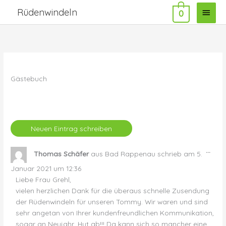
Zum
Haup
Rüdenwindeln
0
Inhalt
springen
Gästebuch
Dies
...
Thomas Schäfer
aus
Bad Rappenau
schrieb am
5.
Met
ein-
Januar 2021
um
12:36
Liebe Frau Grehl,
vielen herzlichen Dank für die überaus schnelle Zusendung
der Rüdenwindeln für unseren Tommy. Wir waren und sind
sehr angetan von Ihrer kundenfreundlichen Kommunikation,
sogar an Neujahr, Hut ab!!! Da kann sich so mancher eine