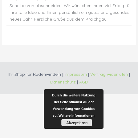
Scheibe von abschneiden. Wir wünschen Ihnen viel Erfolg für
Ihre tolle Idee und Ihnen persönlich ein gutes und gesundes
neues Jahr. Herzliche Grüße aus dem Kraichgau
Ihr Shop für Rüdenwindeln |
Impressum
|
Vertrag widerrufen
|
Datenschutz
|
AGB
Durch die weitere Nutzung
der Seite stimmst du der
Verwendung von Cookies
zu.
Weitere Informationen
Akzeptieren