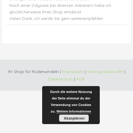
Nach einer Odyssee bei diversen Anbietern habe ich
glücklicherweise Ihren Shop entdeckt.
Vielen Dank, ich werde Sie gern weiterempfehlen.
Ihr Shop für Rüdenwindeln |
Impressum
|
Vertrag widerrufen
|
Datenschutz
|
AGB
Durch die weitere Nutzung
der Seite stimmst du der
Verwendung von Cookies
zu.
Weitere Informationen
Akzeptieren