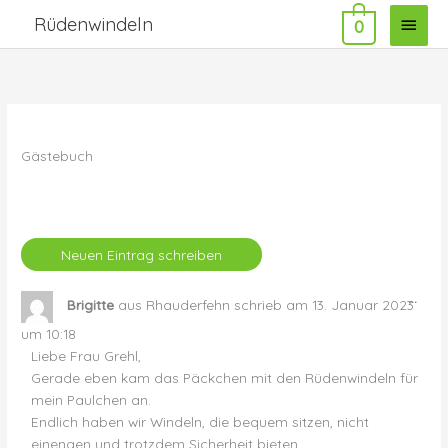
Zum
Haup
Rüdenwindeln
0
Inhalt
springen
Gästebuch
Dies
...
Brigitte
aus
Rhauderfehn
schrieb am
13. Januar 2023
Met
ein-
um
10:18
Liebe Frau Grehl,
Gerade eben kam das Päckchen mit den Rüdenwindeln für
mein Paulchen an.
Endlich haben wir Windeln, die bequem sitzen, nicht
einengen und trotzdem Sicherheit bieten.