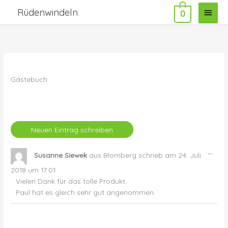
Zum
Haup
Rüdenwindeln
0
Inhalt
springen
Gästebuch
Dies
...
Susanne Siewek
aus
Blomberg
schrieb am
24. Juli
Met
ein-
2018
um
17:01
Vielen Dank für das tolle Produkt.
Paul hat es gleich sehr gut angenommen.